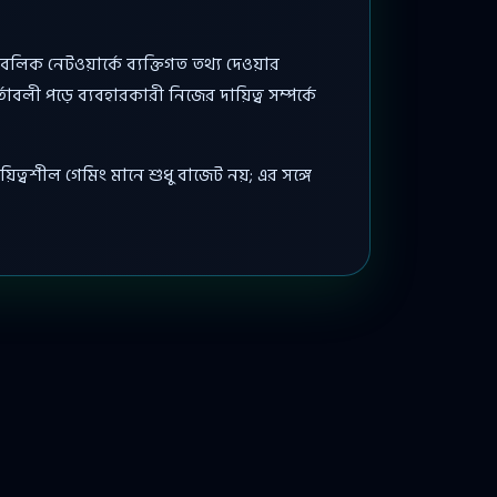
বলিক নেটওয়ার্কে ব্যক্তিগত তথ্য দেওয়ার
ী পড়ে ব্যবহারকারী নিজের দায়িত্ব সম্পর্কে
িত্বশীল গেমিং মানে শুধু বাজেট নয়; এর সঙ্গে