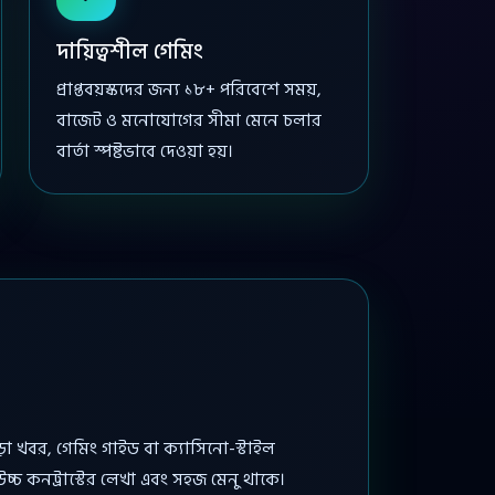
দায়িত্বশীল গেমিং
প্রাপ্তবয়স্কদের জন্য ১৮+ পরিবেশে সময়,
বাজেট ও মনোযোগের সীমা মেনে চলার
বার্তা স্পষ্টভাবে দেওয়া হয়।
়া খবর, গেমিং গাইড বা ক্যাসিনো-স্টাইল
চ্চ কনট্রাস্টের লেখা এবং সহজ মেনু থাকে।