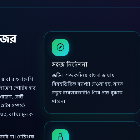
াজের
সহজ নির্দেশনা
জটিল শব্দ কমিয়ে বাংলা ভাষায়
, যারা বাংলাদেশি
বিষয়ভিত্তিক ব্যাখ্যা দেওয়া হয়, যাতে
লাদেশ স্পোর্টস হাব
নতুন ব্যবহারকারীও ধীরে পড়ে বুঝতে
ে পারেন, কেউ
পারেন।
্লটস সম্পর্কে
যত, ব্যাখ্যামূলক
করি না। গেমিংকে