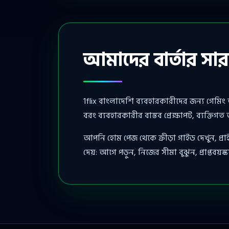
আমাদের বার্তার সা
1flix বাংলাদেশি ব্যবহারকারীদের জন্য গেমিং 
বরং ব্যবহারকারীর বাস্তব প্রেক্ষাপট, ব্যক্তিগত
আপনি হোম পেজ থেকে ক্রীড়া গাইড দেখুন, প্রাই
দেয়: আগে পড়ুন, নিজের সীমা বুঝুন, প্রাপ্ত