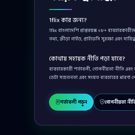
1flix কার জন্য?
1flix বাংলাদেশি প্রাপ্তবয়স্ক ১৮+ ব্যবহারকারী
তথ্য, ক্রীড়া গাইড, প্রাইভেসি সুরক্ষা এবং দায়ি
কোথায় সহায়ক নীতি পড়া যাবে?
ব্যবহারকারী শর্তাবলী, গোপনীয়তা নীতি এবং দ
ডেটা সচেতনতা এবং সংযত ব্যবহারের ধারণা প
শর্তাবলী পড়ুন
গোপনীয়তা নীত