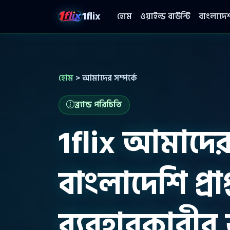
1flix
হোম
ওয়াইল্ড বাউন্টি
বাংলাদেশ 
হোম
>
আমাদের সম্পর্কে
ব্র্যান্ড পরিচিতি
1flix আমাদের 
বাংলাদেশি প্রাপ্
ব্যবহারকারীর