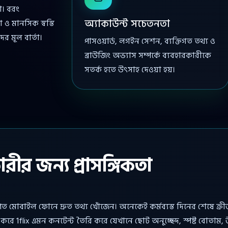
া। বরং
অ্যাকাউন্ট সচেতনতা
 ও মানসিক স্বস্তি
মূল বার্তা।
পাসওয়ার্ড, লগইন সেশন, ব্যক্তিগত তথ্য ও
ব্রাউজিং অভ্যাস সম্পর্কে ব্যবহারকারীকে
সতর্ক হতে উৎসাহ দেওয়া হয়।
রীর জন্য প্রাসঙ্গিকতা
োবাইল ফোনে দ্রুত তথ্য খোঁজেন। অনেকেই কর্মব্যস্ত দিনের শেষে ক্রীড
করে 1flix এমন কনটেন্ট তৈরি করে যেখানে ছোট অনুচ্ছেদ, স্পষ্ট বোতাম, উ