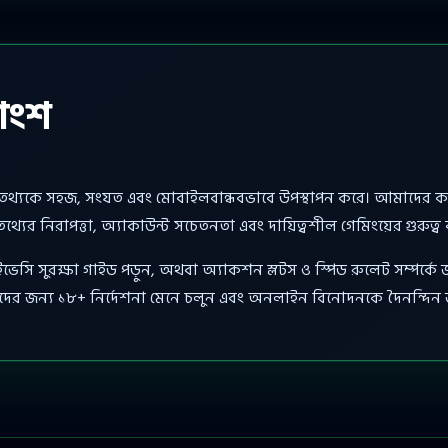
রাংশ
তথ্যকে সহজ, সংযত এবং মোবাইলবান্ধবভাবে উপস্থাপন করে। আমাদের কাছে ব্
 তথ্যের নিরাপত্তা, অ্যাকাউন্ট সচেতনতা এবং দায়িত্বশীল গেমিংয়ের গুরুত্ব ব
ভেসি সুরক্ষা গাইড পড়ুন, অথবা অ্যাকশন স্লটস ও স্পিড রুলেট সম্পর্কে জা
বয়স্কদের জন্য ১৮+ নির্দেশনা মেনে চলুন এবং অনলাইন বিনোদনকে দৈনন্দিন 