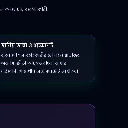
ের কনটেন্ট ও ব্যবহারকারী
স্থানীয় ভাষা ও প্রেক্ষাপট
বাংলাদেশি ব্যবহারকারীর মোবাইল ব্রাউজিং
অভ্যাস, ক্রীড়া আগ্রহ ও বাংলা ভাষার
পাঠযোগ্যতা মাথায় রেখে কনটেন্ট লেখা হয়।