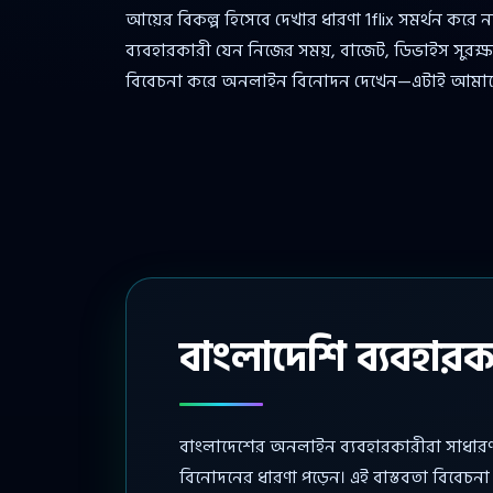
আয়ের বিকল্প হিসেবে দেখার ধারণা 1flix সমর্থন করে ন
ব্যবহারকারী যেন নিজের সময়, বাজেট, ডিভাইস সুরক্ষা
বিবেচনা করে অনলাইন বিনোদন দেখেন—এটাই আমাদের 
বাংলাদেশি ব্যবহারকা
বাংলাদেশের অনলাইন ব্যবহারকারীরা সাধারণত ম
বিনোদনের ধারণা পড়েন। এই বাস্তবতা বিবেচনা 